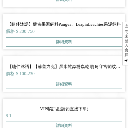
【睫伴沐語】盤古果泥飼料Pangea、LeapinLeachies果泥飼料
價格 $ 200-750
詳細資料
【睫伴沐語】【赫普力克】黑水虻蟲粉蟲乾 睫角守宮豹紋肥
尾澤龜麵包蟲蜥蜴倉鼠刺蝟鬆獅蜥蜜袋鼯
價格 $ 100-230
詳細資料
VIP客訂區(請勿直接下單)
$ 1
詳細資料