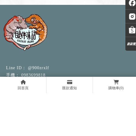
@900zrxlf
0983699818
94442084
回首頁
匯款通知
購物車
(0)
geckosmumu@gmail.com
苗栗縣竹南鎮營盤里新生路341號
關於我們
品種介紹
飼養方式
訂購須知
守宮找家
守宮用品
守宮照片
最新消息
聯絡我們