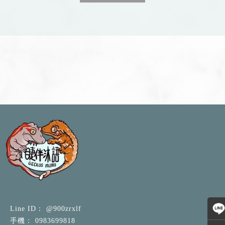
@900zrxlf
0983699818