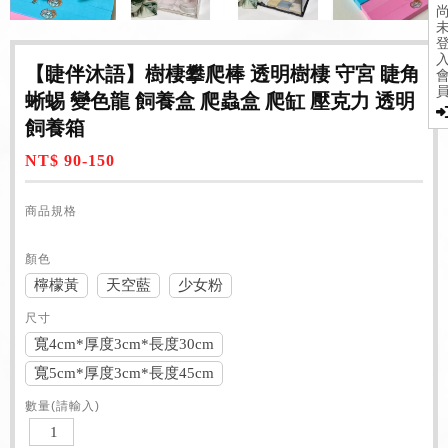
【睫伴沐語】樹棲攀爬棒 透明樹棲 守宮 睫角
蜥蜴 變色龍 飼養盒 爬蟲盒 爬缸 壓克力 透明
飼養箱
NT$ 90-150
商品規格
顏色
檸檬黃
天空藍
少女粉
尺寸
寬4cm*厚度3cm*長度30cm
寬5cm*厚度3cm*長度45cm
數量(請輸入)