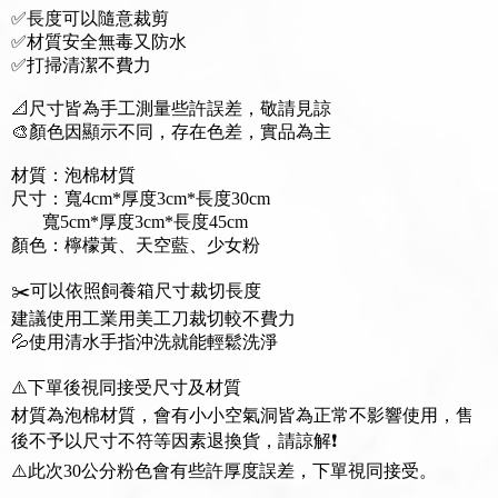
✅長度可以隨意裁剪
✅材質安全無毒又防水
✅打掃清潔不費力
📐尺寸皆為手工測量些許誤差，敬請見諒
🎨顏色因顯示不同，存在色差，實品為主
材質：泡棉材質
尺寸：寬4cm*厚度3cm*長度30cm
寬5cm*厚度3cm*長度45cm
顏色：檸檬黃、天空藍、少女粉
✂️可以依照飼養箱尺寸裁切長度
建議使用工業用美工刀裁切較不費力
💦使用清水手指沖洗就能輕鬆洗淨
⚠️下單後視同接受尺寸及材質
材質為泡棉材質，會有小小空氣洞皆為正常不影響使用，售
後不予以尺寸不符等因素退換貨，請諒解❗️
⚠️此次30公分粉色會有些許厚度誤差，下單視同接受。