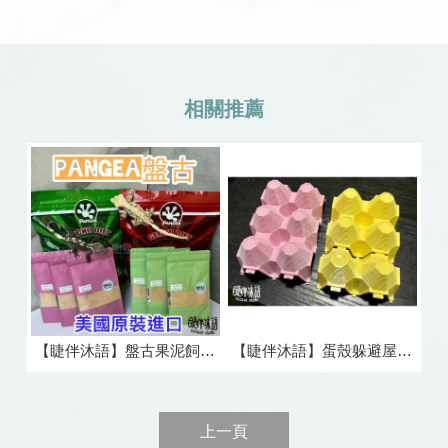
【睫伴沐語】盤古果泥飼料Pangea、GN果泥
【睫伴沐語】蛋殼躲避屋 睫角守宮 躲避屋 蟋蟀 蟑螂 紅蟑 躲避
上一頁