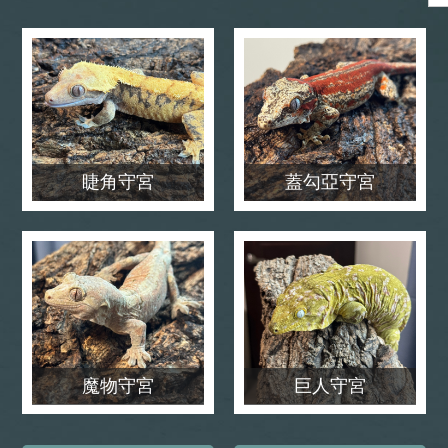
睫角守宮
蓋勾亞守宮
魔物守宮
巨人守宮