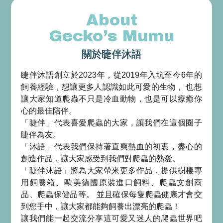
竹南守宮爬蟲店
About
守宮買賣
苗栗守宮買賣
Gecko’s Mumu
關於睫伴沐語
睫伴沐語創立於2023年，從2019年入坑至今6年的
飼養經驗，想讓更多人認識如此可愛的生物， 也想
讓大家知道爬蟲不只是冷血動物，也是可以療癒你
心的最佳陪伴。
「睫伴」代表喜愛爬蟲的大家，讓我們在這個圈子
睫伴為友。
「沐語」代表我們保持著直爽熱血的初衷，盡心的
創造作品，讓大家感受到我們對爬蟲的熱愛。
「睫伴沐語」將為大家帶來更多作品，提供樹棲專
用飼養箱、歐美德國原裝進口飼料、爬蟲文創商
品、爬蟲保健品等。 並且確保每隻爬蟲健康才會交
到您手中，讓大家都能夠飼養出漂亮的爬蟲！
讓我們能一起交流分享這可愛又迷人的爬蟲世界吧